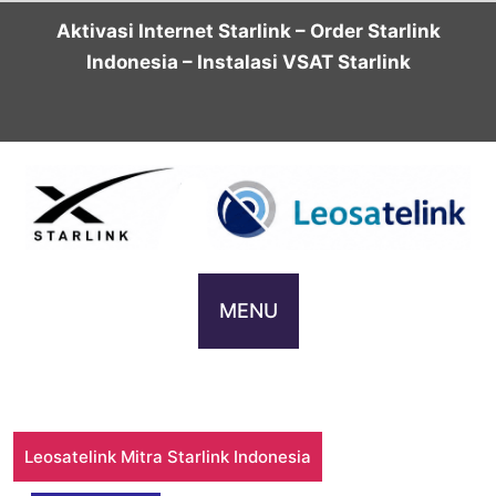
Skip
Aktivasi Internet Starlink – Order Starlink
to
Indonesia – Instalasi VSAT Starlink
content
MENU
Leosatelink Mitra Starlink Indonesia