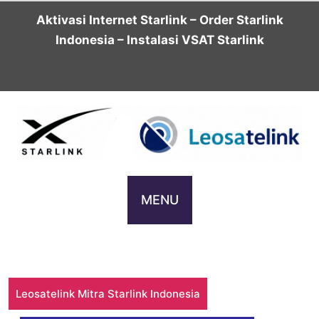
Skip
Aktivasi Internet Starlink – Order Starlink
to
Indonesia – Instalasi VSAT Starlink
content
MENU
Leosatelink Mitra Starlink Indonesia