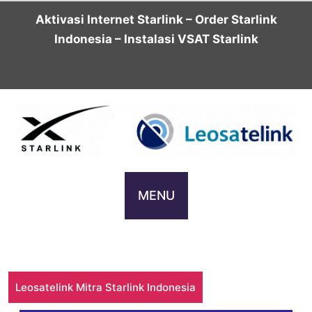
Skip
Aktivasi Internet Starlink – Order Starlink
to
Indonesia – Instalasi VSAT Starlink
content
MENU
Leosatelink Mitra Starlink Indonesia