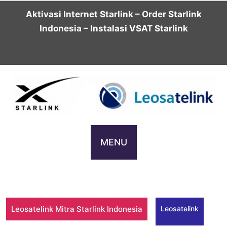
Skip
Aktivasi Internet Starlink – Order Starlink
to
Indonesia – Instalasi VSAT Starlink
content
MENU
Leosatelink Mitra Starlink Indonesia
Leosatelink