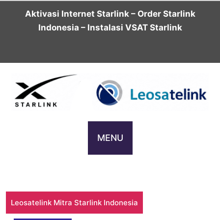
Skip
Aktivasi Internet Starlink – Order Starlink
to
Indonesia – Instalasi VSAT Starlink
content
MENU
Leosatelink Mitra Starlink Indonesia